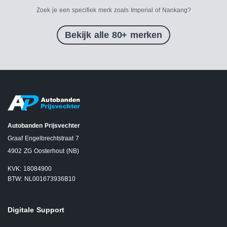
Zoek je een specifiek merk zoals Imperial of Nankang?
Bekijk alle 80+ merken
Autobanden Prijsvechter
Graaf Engelbrechtstraat 7
4902 ZG Oosterhout (NB)
KVK: 18084900
BTW: NL001673936B10
Digitale Support