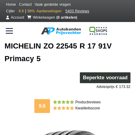
Home
Contact
Vaak gestelde vragen
|
Cijfer
8.9
99%
Aanbevelingen
5403 Reviews
Account
Winkelwagen
(0 artikelen)
MICHELIN ZO 22545 R 17 91V
Primacy 5
Beperkte voorraad
Adviesprijs € 173.32
Productreviews
9.6
Kwaliteitsscore