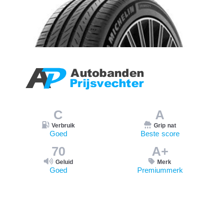
C
A
Verbruik
Grip nat
Goed
Beste score
70
A+
Geluid
Merk
Goed
Premiummerk