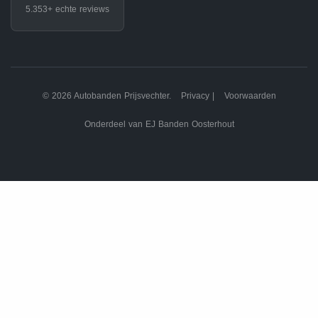
5.353+ echte reviews
© 2026 Autobanden Prijsvechter.
Privacy
|
Voorwaarden
Onderdeel van EJ Banden Oosterhout