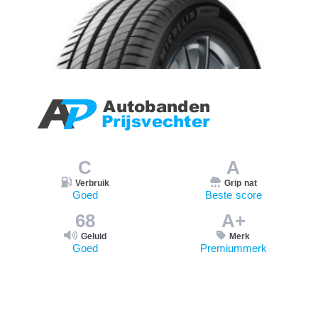
C
A
Verbruik
Grip nat
Goed
Beste score
68
A+
Geluid
Merk
Goed
Premiummerk