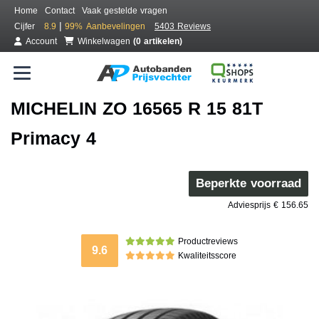
Home
Contact
Vaak gestelde vragen
|
Cijfer
8.9
99%
Aanbevelingen
5403 Reviews
Account
Winkelwagen
(0 artikelen)
MICHELIN ZO 16565 R 15 81T
Primacy 4
Beperkte voorraad
Adviesprijs € 156.65
Productreviews
9.6
Kwaliteitsscore