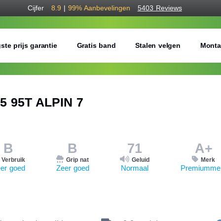
Cijfer
8.9
|
99%
Aanbevelingen
5403 Reviews
ste prijs garantie
Gratis band
Stalen velgen
Monta
5 95T ALPIN 7
B
B
71
A+
Verbruik
Grip nat
Geluid
Merk
er goed
Zeer goed
Normaal
Premiumme