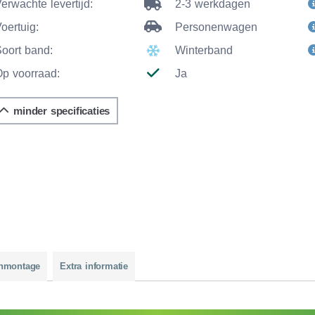
erwachte levertijd:
2-3 werkdagen
oertuig:
Personenwagen
Soort band:
Winterband
Op voorraad:
Ja
minder specificaties
nmontage
Extra informatie