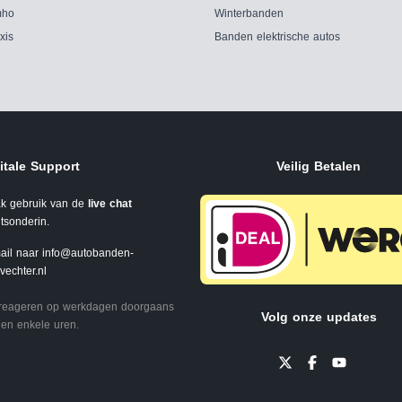
ho
Winterbanden
xis
Banden elektrische autos
itale Support
Veilig Betalen
k gebruik van de
live chat
tsonderin.
ail naar
info@autobanden-
svechter.nl
 reageren op werkdagen doorgaans
Volg onze updates
en enkele uren.