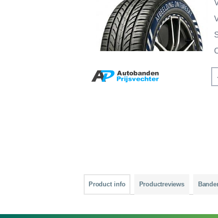
V
V
Product info
Productreviews
Bande