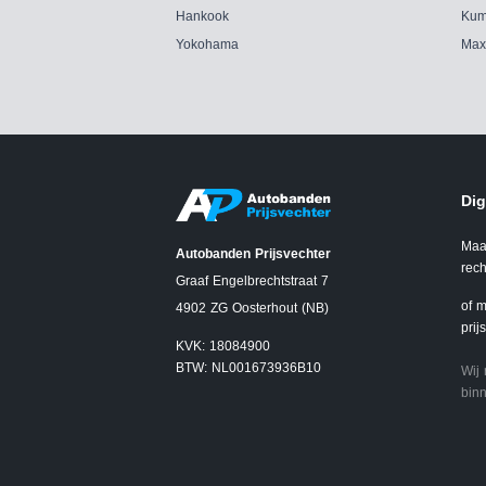
Hankook
Kum
Yokohama
Max
Dig
Maa
Autobanden Prijsvechter
rech
Graaf Engelbrechtstraat 7
of m
4902 ZG Oosterhout (NB)
prij
KVK: 18084900
BTW: NL001673936B10
Wij
binn