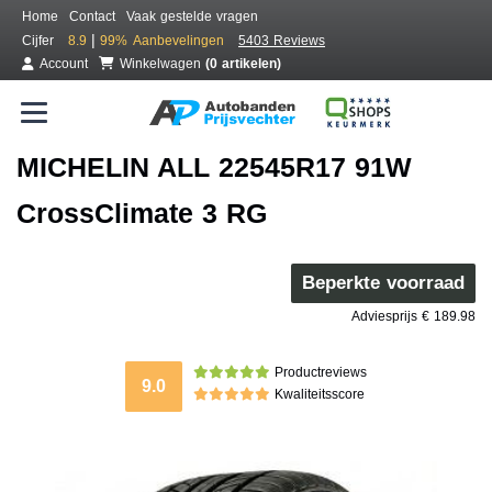
Home
Contact
Vaak gestelde vragen
|
Cijfer
8.9
99%
Aanbevelingen
5403 Reviews
Account
Winkelwagen
(0 artikelen)
MICHELIN ALL 22545R17 91W
CrossClimate 3 RG
Beperkte voorraad
Adviesprijs € 189.98
Productreviews
9.0
Kwaliteitsscore