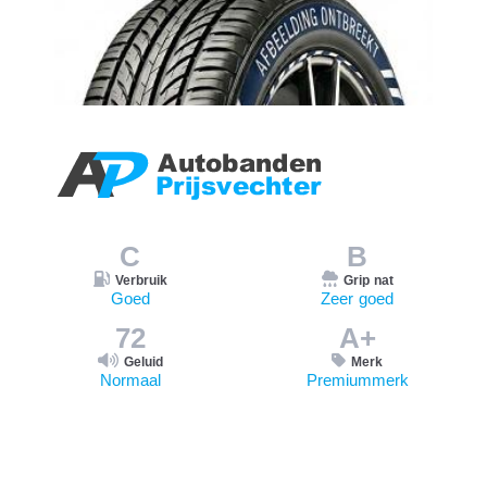
C
B
Verbruik
Grip nat
Goed
Zeer goed
72
A+
Geluid
Merk
Normaal
Premiummerk