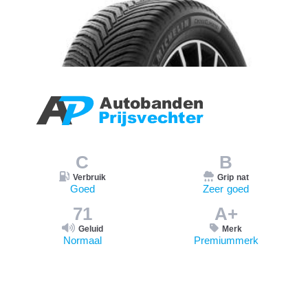
C
B
Verbruik
Grip nat
Goed
Zeer goed
71
A+
Geluid
Merk
Normaal
Premiummerk