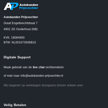
Autobanden Prijsvechter
Graaf Engelbrechtstraat 7
4902 ZG Oosterhout (NB)
KVK: 18084900
BTW: NL001673936B10
Digitale Support
Maak gebruik van de
live chat
rechtsonderin.
of mail naar
info@autobanden-prijsvechter.nl
Wij reageren op werkdagen doorgaans binnen enkele uren.
Veilig Betalen