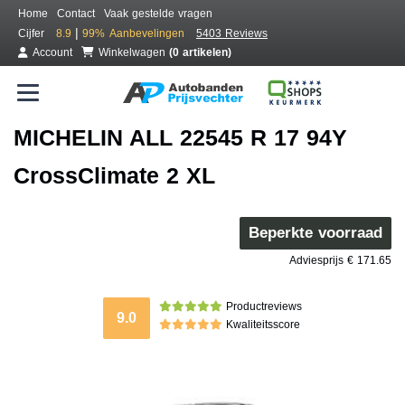
Home
Contact
Vaak gestelde vragen
|
Cijfer
8.9
99%
Aanbevelingen
5403 Reviews
Account
Winkelwagen
(0 artikelen)
MICHELIN ALL 22545 R 17 94Y
CrossClimate 2 XL
Beperkte voorraad
Adviesprijs € 171.65
Productreviews
9.0
Kwaliteitsscore