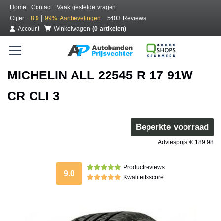
Home
Contact
Vaak gestelde vragen
|
Cijfer
8.9
99%
Aanbevelingen
5403 Reviews
Account
Winkelwagen
(0 artikelen)
MICHELIN ALL 22545 R 17 91W
CR CLI 3
Beperkte voorraad
Adviesprijs € 189.98
Productreviews
9.0
Kwaliteitsscore