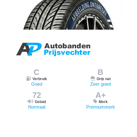
C
B
Verbruik
Grip nat
Goed
Zeer goed
72
A+
Geluid
Merk
Normaal
Premiummerk