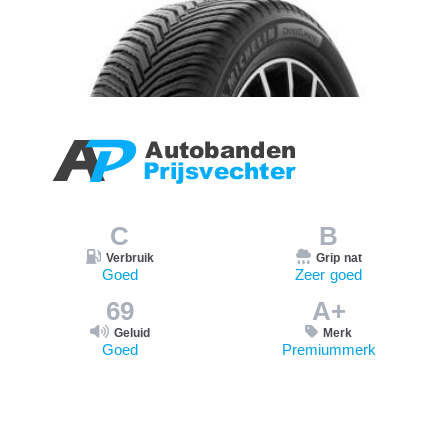
C
B
Verbruik
Grip nat
Goed
Zeer goed
69
A+
Geluid
Merk
Goed
Premiummerk