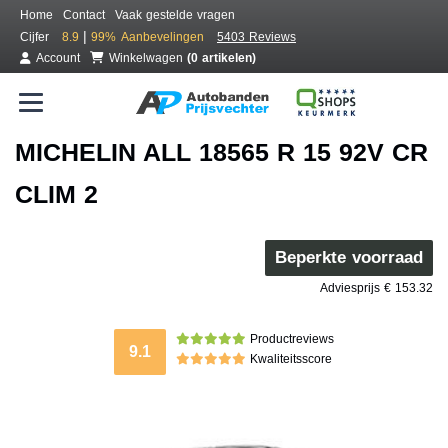
Home
Contact
Vaak gestelde vragen
|
Cijfer
8.9
99%
Aanbevelingen
5403 Reviews
Account
Winkelwagen
(0 artikelen)
MICHELIN ALL 18565 R 15 92V CR
CLIM 2
Beperkte voorraad
Adviesprijs € 153.32
Productreviews
9.1
Kwaliteitsscore