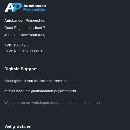
Autobanden Prijsvechter
Graaf Engelbrechtstraat 7
4902 ZG Oosterhout (NB)
KVK: 18084900
BTW: NL001673936B10
Digitale Support
Maak gebruik van de
live chat
rechtsonderin.
of mail naar
info@autobanden-prijsvechter.nl
Wij reageren op werkdagen doorgaans binnen enkele uren.
Veilig Betalen