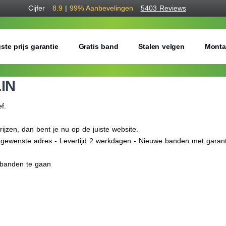
Cijfer
8.9
|
99%
Aanbevelingen
5403 Reviews
ste prijs garantie
Gratis band
Stalen velgen
Monta
IN
ef.
zen, dan bent je nu op de juiste website.
f gewenste adres - Levertijd 2 werkdagen - Nieuwe banden met garant
obanden te gaan