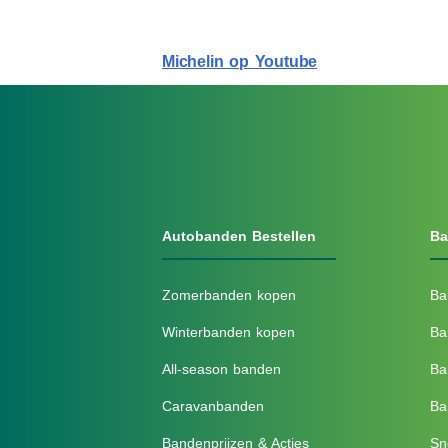
Michelin op Youtube
Autobanden Bestellen
Ba
Zomerbanden kopen
Ba
Winterbanden kopen
Ba
All-season banden
Ba
Caravanbanden
Ba
Bandenprijzen & Acties
Sn