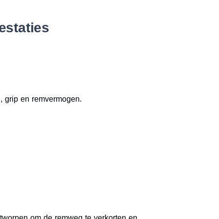
estaties
g, grip en remvermogen.
ontworpen om de remweg te verkorten en