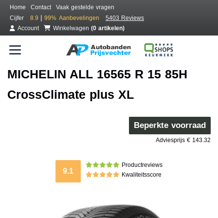
Home
Contact
Vaak gestelde vragen
|
Cijfer
8.9
99%
Aanbevelingen
5403 Reviews
Account
Winkelwagen
(0 artikelen)
MICHELIN ALL 16565 R 15 85H
CrossClimate plus XL
Beperkte voorraad
Adviesprijs € 143.32
Productreviews
9.1
Kwaliteitsscore