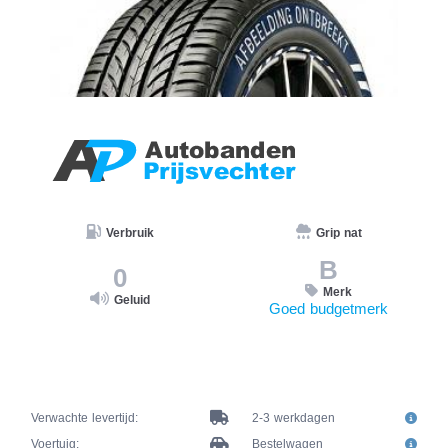
Verbruik
Grip nat
B
0
Merk
Geluid
Goed budgetmerk
Verwachte levertijd:
2-3 werkdagen
Voertuig:
Bestelwagen