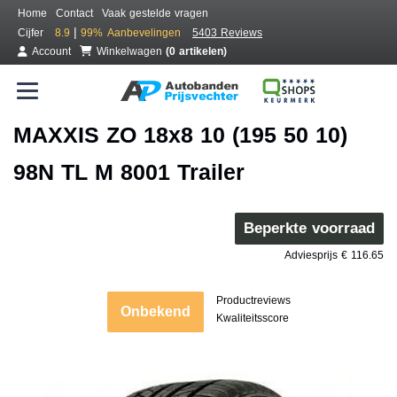
Home
Contact
Vaak gestelde vragen
|
Cijfer
8.9
99%
Aanbevelingen
5403 Reviews
Account
Winkelwagen
(0 artikelen)
MAXXIS ZO 18x8 10 (195 50 10)
98N TL M 8001 Trailer
Beperkte voorraad
Adviesprijs € 116.65
Productreviews
Onbekend
Kwaliteitsscore