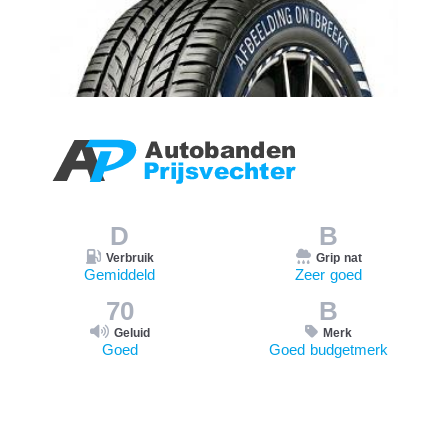
D
B
Verbruik
Grip nat
Gemiddeld
Zeer goed
70
B
Geluid
Merk
Goed
Goed budgetmerk