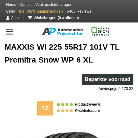
Home
Contact
Vaak gestelde vragen
|
Cijfer
8.9
99%
Aanbevelingen
5403 Reviews
Account
Winkelwagen
(0 artikelen)
MAXXIS WI 225 55R17 101V TL
Premitra Snow WP 6 XL
Beperkte voorraad
Adviesprijs € 173.32
Productreviews
7.5
Kwaliteitsscore