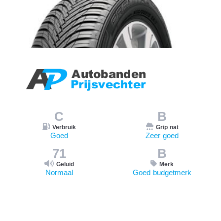
C
B
Verbruik
Grip nat
Goed
Zeer goed
71
B
Geluid
Merk
Normaal
Goed budgetmerk