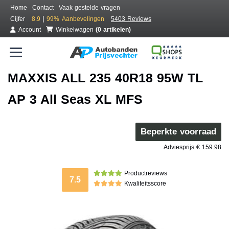
Home
Contact
Vaak gestelde vragen
|
Cijfer
8.9
99%
Aanbevelingen
5403 Reviews
Account
Winkelwagen
(0 artikelen)
MAXXIS ALL 235 40R18 95W TL
AP 3 All Seas XL MFS
Beperkte voorraad
Adviesprijs € 159.98
Productreviews
7.5
Kwaliteitsscore