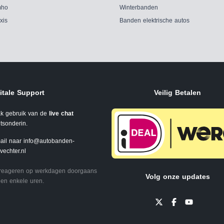
ho
Winterbanden
xis
Banden elektrische autos
itale Support
Veilig Betalen
k gebruik van de
live chat
tsonderin.
ail naar
info@autobanden-
svechter.nl
 reageren op werkdagen doorgaans
Volg onze updates
en enkele uren.