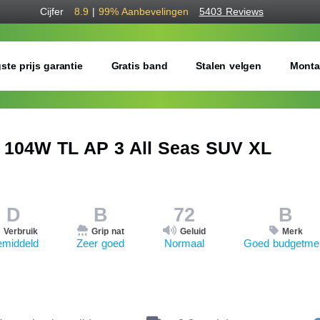
Cijfer
8.9
|
99%
Aanbevelingen
5403 Reviews
ste prijs garantie
Gratis band
Stalen velgen
Monta
104W TL AP 3 All Seas SUV XL
D
B
72
B
Verbruik
Grip nat
Geluid
Merk
middeld
Zeer goed
Normaal
Goed budgetme