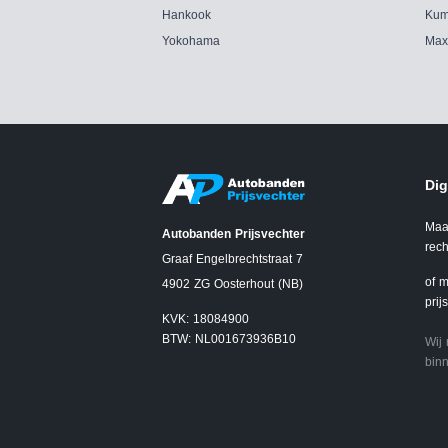
Hankook
Kum
Yokohama
Max
Dig
Maa
Autobanden Prijsvechter
rech
Graaf Engelbrechtstraat 7
of m
4902 ZG Oosterhout (NB)
prij
KVK: 18084900
BTW: NL001673936B10
Wij
binn