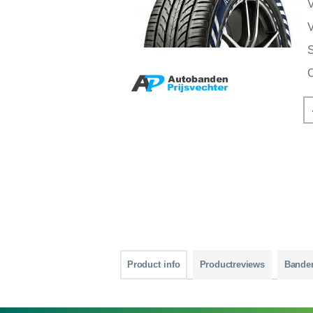
V
V
Product info
Productreviews
Bande