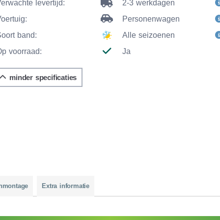
erwachte levertijd:
2-3 werkdagen
oertuig:
Personenwagen
Soort band:
Alle seizoenen
Op voorraad:
Ja
minder specificaties
nmontage
Extra informatie