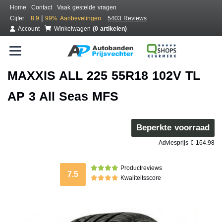
Home
Contact
Vaak gestelde vragen
|
Cijfer
8.9
99%
Aanbevelingen
5403 Reviews
Account
Winkelwagen
(0 artikelen)
MAXXIS ALL 225 55R18 102V TL
AP 3 All Seas MFS
Beperkte voorraad
Adviesprijs € 164.98
Productreviews
7.5
Kwaliteitsscore