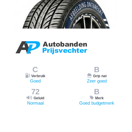
C
B
Verbruik
Grip nat
Goed
Zeer goed
72
B
Geluid
Merk
Normaal
Goed budgetmerk