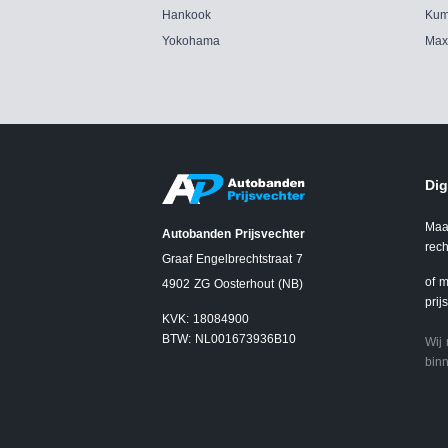
Hankook
Kum
Yokohama
Max
Dig
Maa
Autobanden Prijsvechter
rech
Graaf Engelbrechtstraat 7
of m
4902 ZG Oosterhout (NB)
prij
KVK: 18084900
BTW: NL001673936B10
Wij
binn