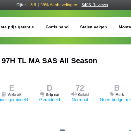
Cijfer
8.9
|
99%
Aanbevelingen
5403 Reviews
ste prijs garantie
Gratis band
Stalen velgen
Monta
 97H TL MA SAS All Season
E
D
72
B
Verbruik
Grip nat
Geluid
Merk
der gemiddeld
Gemiddeld
Normaal
Goed budgetme