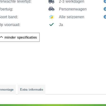
erwachte levertijd:
2-3 werkdagen
oertuig:
Personenwagen
Soort band:
Alle seizoenen
Op voorraad:
Ja
minder specificaties
nmontage
Extra informatie