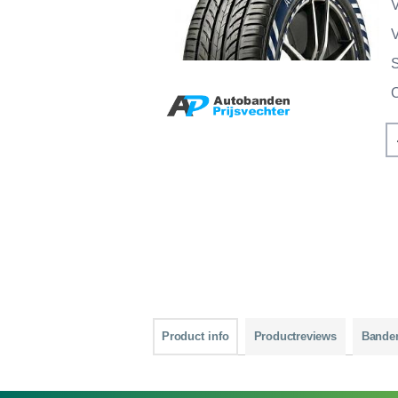
V
V
Product info
Productreviews
Bande