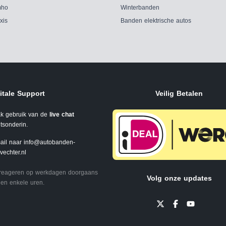
ho
Winterbanden
xis
Banden elektrische autos
itale Support
Veilig Betalen
k gebruik van de
live chat
tsonderin.
ail naar
info@autobanden-
svechter.nl
 reageren op werkdagen doorgaans
Volg onze updates
en enkele uren.