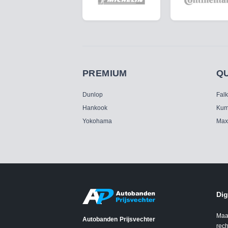
PREMIUM
Q
Dunlop
Fal
Hankook
Kum
Yokohama
Max
Dig
Maa
Autobanden Prijsvechter
rech