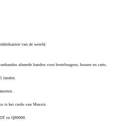
nfabrikanten van de wereld.
vanbanden alsmede banden voor bestelwagens, bussen en carts.
1 landen.
ementen.
ce is het credo van Maxxis.
 DOT en QS9000.