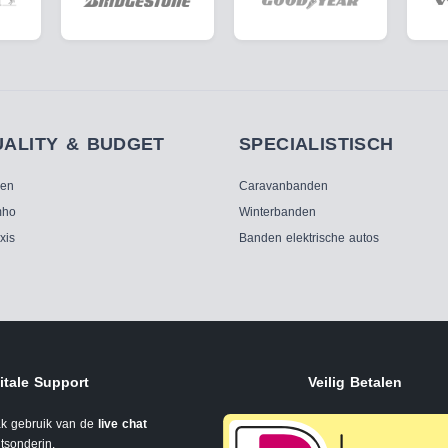
UALITY & BUDGET
SPECIALISTISCH
ken
Caravanbanden
ho
Winterbanden
xis
Banden elektrische autos
itale Support
Veilig Betalen
k gebruik van de
live chat
tsonderin.