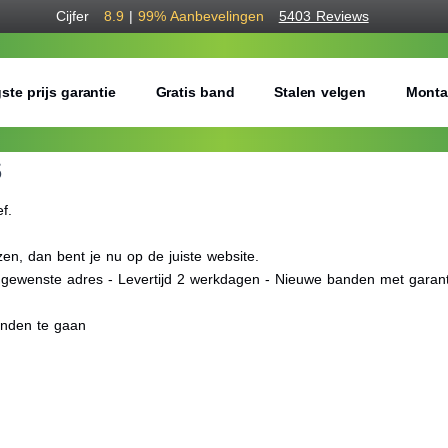
Cijfer
8.9
|
99%
Aanbevelingen
5403 Reviews
ste prijs garantie
Gratis band
Stalen velgen
Monta
S
ef.
n, dan bent je nu op de juiste website.
f gewenste adres - Levertijd 2 werkdagen - Nieuwe banden met garant
anden te gaan