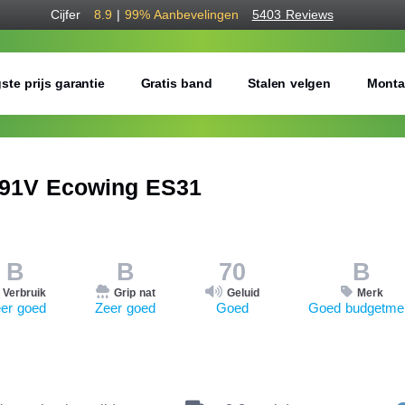
Cijfer
8.9
|
99%
Aanbevelingen
5403 Reviews
ste prijs garantie
Gratis band
Stalen velgen
Monta
91V Ecowing ES31
B
B
70
B
Verbruik
Grip nat
Geluid
Merk
er goed
Zeer goed
Goed
Goed budgetme