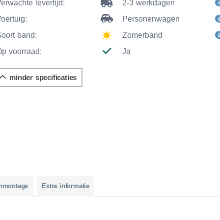
erwachte levertijd:
2-3 werkdagen
oertuig:
Personenwagen
Soort band:
Zomerband
Op voorraad:
Ja
minder specificaties
nmontage
Extra informatie