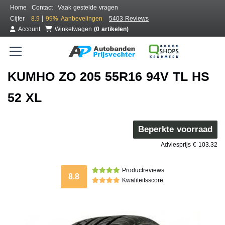
Home
Contact
Vaak gestelde vragen
|
Cijfer
8.9
99%
Aanbevelingen
5403 Reviews
Account
Winkelwagen
(0 artikelen)
KUMHO ZO 205 55R16 94V TL HS
52 XL
Beperkte voorraad
Adviesprijs € 103.32
Productreviews
8.8
Kwaliteitsscore