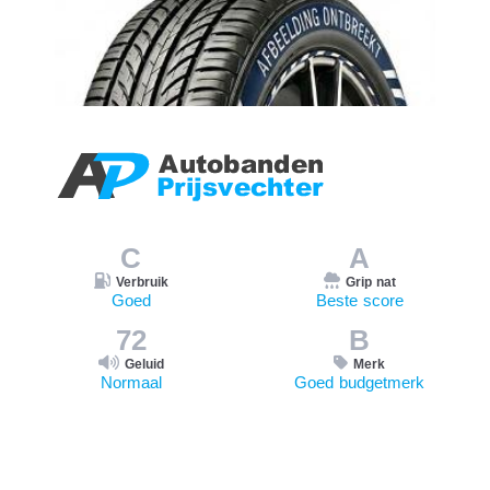
C
A
Verbruik
Grip nat
Goed
Beste score
72
B
Geluid
Merk
Normaal
Goed budgetmerk