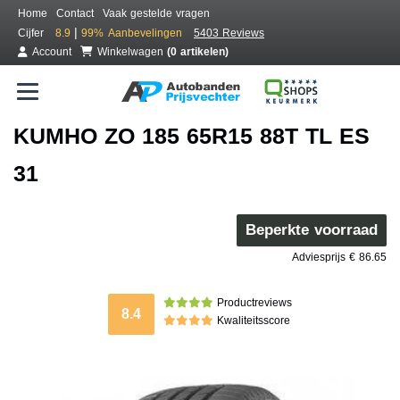
Home
Contact
Vaak gestelde vragen
|
Cijfer
8.9
99%
Aanbevelingen
5403 Reviews
Account
Winkelwagen
(0 artikelen)
KUMHO ZO 185 65R15 88T TL ES
31
Beperkte voorraad
Adviesprijs € 86.65
Productreviews
8.4
Kwaliteitsscore