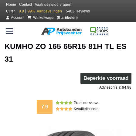
Home
Contact
Vaak gestelde vragen
|
Cijfer
8.9
99%
Aanbevelingen
5403 Reviews
Account
Winkelwagen
(0 artikelen)
KUMHO ZO 165 65R15 81H TL ES
31
Beperkte voorraad
Adviesprijs € 94.98
Productreviews
7.9
Kwaliteitsscore