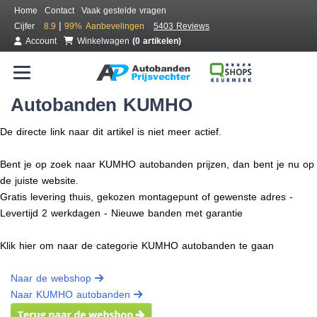
Home
Contact
Vaak gestelde vragen
|
Cijfer
8.9
99%
Aanbevelingen
5403 Reviews
Account
Winkelwagen
(0 artikelen)
Autobanden KUMHO
De directe link naar dit artikel is niet meer actief.
Bent je op zoek naar KUMHO autobanden prijzen, dan bent je nu op
de juiste website.
Gratis levering thuis, gekozen montagepunt of gewenste adres -
Levertijd 2 werkdagen - Nieuwe banden met garantie
Klik hier om naar de categorie KUMHO autobanden te gaan
Naar de webshop
Naar KUMHO autobanden