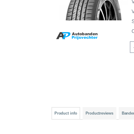
V
V
Product info
Productreviews
Bande