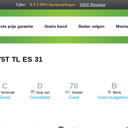
Cijfer
8.9
|
99%
Aanbevelingen
5403 Reviews
ste prijs garantie
Gratis band
Stalen velgen
Monta
5T TL ES 31
C
D
70
B
Verbruik
Grip nat
Geluid
Merk
Goed
Gemiddeld
Goed
Goed budgetme