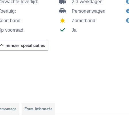
erwachte levertijd:
2-3 werkdagen
oertuig:
Personenwagen
Soort band:
Zomerband
Op voorraad:
Ja
minder specificaties
nmontage
Extra informatie