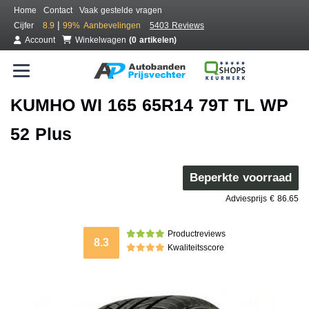
Home
Contact
Vaak gestelde vragen
|
Cijfer
8.9
99%
Aanbevelingen
5403 Reviews
Account
Winkelwagen
(0 artikelen)
KUMHO WI 165 65R14 79T TL WP
52 Plus
Beperkte voorraad
Adviesprijs € 86.65
Productreviews
8.3
Kwaliteitsscore