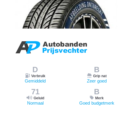
D
B
Verbruik
Grip nat
Gemiddeld
Zeer goed
71
B
Geluid
Merk
Normaal
Goed budgetmerk