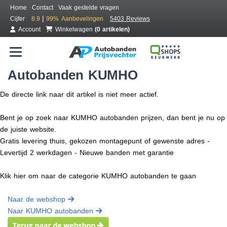
Home
Contact
Vaak gestelde vragen
|
Cijfer
8.9
99%
Aanbevelingen
5403 Reviews
Account
Winkelwagen
(0 artikelen)
Autobanden KUMHO
De directe link naar dit artikel is niet meer actief.
Bent je op zoek naar KUMHO autobanden prijzen, dan bent je nu op
de juiste website.
Gratis levering thuis, gekozen montagepunt of gewenste adres -
Levertijd 2 werkdagen - Nieuwe banden met garantie
Klik hier om naar de categorie KUMHO autobanden te gaan
Naar de webshop
Naar KUMHO autobanden