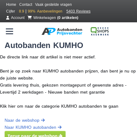
Home
Contact
Vaak gestelde vragen
|
Cijfer
8.9
99%
Aanbevelingen
5403 Reviews
Account
Winkelwagen
(0 artikelen)
Autobanden KUMHO
De directe link naar dit artikel is niet meer actief.
Bent je op zoek naar KUMHO autobanden prijzen, dan bent je nu op
de juiste website.
Gratis levering thuis, gekozen montagepunt of gewenste adres -
Levertijd 2 werkdagen - Nieuwe banden met garantie
Klik hier om naar de categorie KUMHO autobanden te gaan
Naar de webshop
Naar KUMHO autobanden