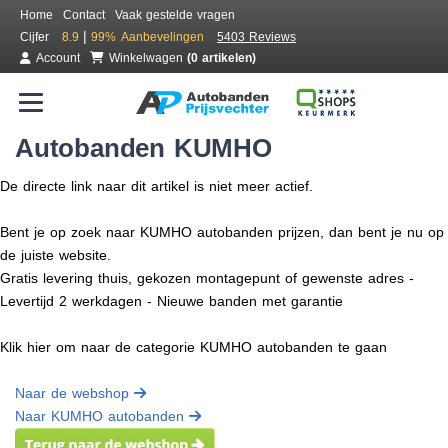
Home
Contact
Vaak gestelde vragen
|
Cijfer
8.9
99%
Aanbevelingen
5403 Reviews
Account
Winkelwagen
(0 artikelen)
Autobanden KUMHO
De directe link naar dit artikel is niet meer actief.
Bent je op zoek naar KUMHO autobanden prijzen, dan bent je nu op
de juiste website.
Gratis levering thuis, gekozen montagepunt of gewenste adres -
Levertijd 2 werkdagen - Nieuwe banden met garantie
Klik hier om naar de categorie KUMHO autobanden te gaan
Naar de webshop
Naar KUMHO autobanden