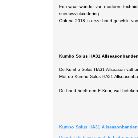
Een waar wonder van moderne techniek.
sneeuwvlokcodering.
Ook na 2018 is deze band geschikt voor 
Kumho Solus HA31 Allseasonbanden 
De Kumho Solus HA31 Allseason valt o
Met de Kumho Solus HA31 Allseasonban
De band heeft een E-Keur, wat beteken
Kumho Solus HA31 Allseasonbanden 
Doordat de band vanaf de hielzone naa