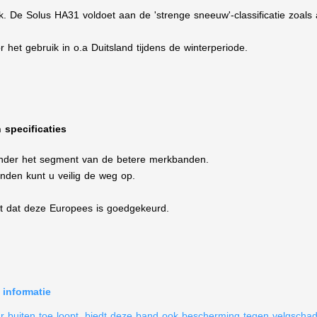
 De Solus HA31 voldoet aan de 'strenge sneeuw'-classificatie zoal
het gebruik in o.a Duitsland tijdens de winterperiode.
specificaties
nder het segment van de betere merkbanden.
den kunt u veilig de weg op.
t dat deze Europees is goedgekeurd.
informatie
r buiten toe loopt, biedt deze band ook bescherming tegen velgschad