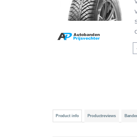
V
V
Product info
Productreviews
Bande