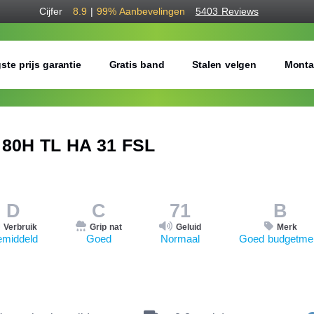
Cijfer
8.9
|
99%
Aanbevelingen
5403 Reviews
ste prijs garantie
Gratis band
Stalen velgen
Monta
80H TL HA 31 FSL
D
C
71
B
Verbruik
Grip nat
Geluid
Merk
middeld
Goed
Normaal
Goed budgetme