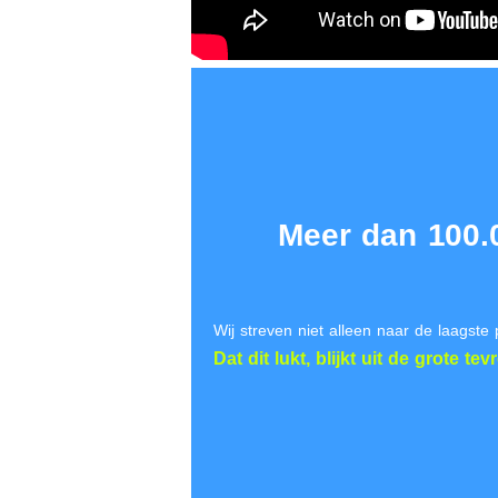
Meer dan 100.
Wij streven niet alleen naar de laagste 
Dat dit lukt, blijkt uit de
grote tev