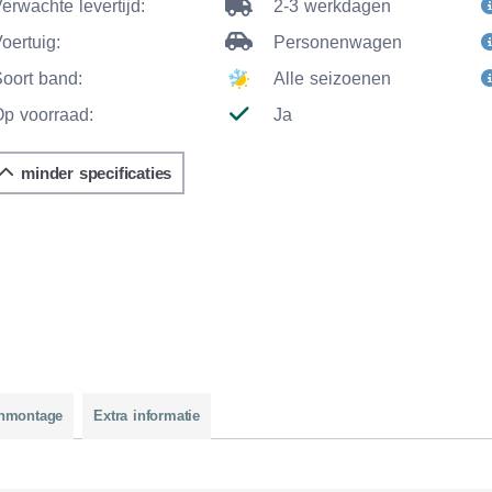
erwachte levertijd:
2-3 werkdagen
oertuig:
Personenwagen
Soort band:
Alle seizoenen
Op voorraad:
Ja
minder specificaties
nmontage
Extra informatie