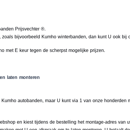
anden Prijsvechter ®.
zoals bijvoorbeeld Kumho winterbanden, dan kunt U ook bij o
 met E keur tegen de scherpst mogelijke prijzen.
en laten monteren
g uw Kumho autobanden, maar U kunt via 1 van onze honderde
bshop en kiest tijdens de bestelling het montage-adres van
 maken met U een afspraak om te laten monteren. U betaalt 