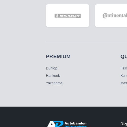
PREMIUM
Q
Dunlop
Fal
Hankook
Kum
Yokohama
Max
Dig