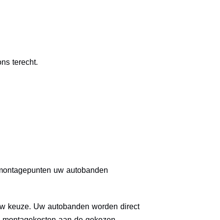
ns terecht.
n montagepunten uw autobanden
 uw keuze. Uw autobanden worden direct
de montagekosten aan de gekozen