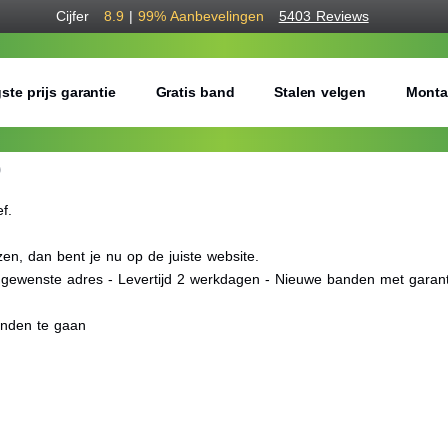
Cijfer
8.9
|
99%
Aanbevelingen
5403 Reviews
ste prijs garantie
Gratis band
Stalen velgen
Monta
O
ef.
n, dan bent je nu op de juiste website.
f gewenste adres - Levertijd 2 werkdagen - Nieuwe banden met garant
anden te gaan