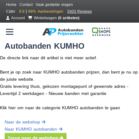
Home
Contact
Vaak gestelde vragen
|
Cijfer
8.9
99%
Aanbevelingen
5403 Reviews
Account
Winkelwagen
(0 artikelen)
Autobanden KUMHO
De directe link naar dit artikel is niet meer actief.
Bent je op zoek naar KUMHO autobanden prijzen, dan bent je nu op
de juiste website.
Gratis levering thuis, gekozen montagepunt of gewenste adres -
Levertijd 2 werkdagen - Nieuwe banden met garantie
Klik hier om naar de categorie KUMHO autobanden te gaan
Naar de webshop
Naar KUMHO autobanden