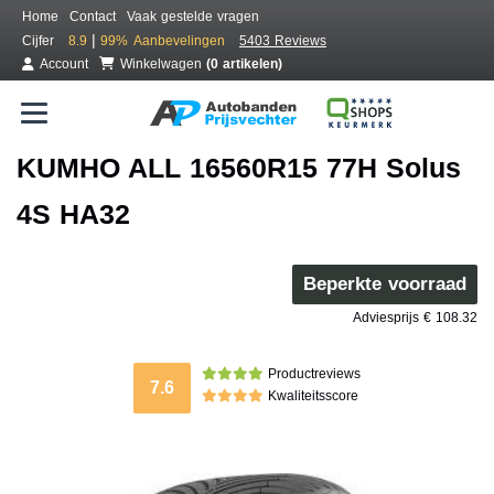
Home
Contact
Vaak gestelde vragen
|
Cijfer
8.9
99%
Aanbevelingen
5403 Reviews
Account
Winkelwagen
(0 artikelen)
KUMHO ALL 16560R15 77H Solus
4S HA32
Beperkte voorraad
Adviesprijs € 108.32
Productreviews
7.6
Kwaliteitsscore