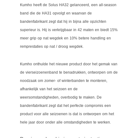
Kumho heeft de Solus HA32 gelanceerd, een all-season
band die de HA31 opvolgt en waarvan de
bandenfabrikant zegt dat hij in bijna alle opzichten
superieur is.
Hij is verkrijgbaar in 42 maten en biedt 15%
meer grip op nat wegdek en 10% betere handling en
remprestaties op nat / droog wegdek.
Kumho onthulde het nieuwe product door het gemak van
de vierseizoenenband te benadrukken, ontworpen om de
noodzaak om zomer- of winterbanden te monteren,
afhankelijk van het seizoen en de
weersomstandigheden, overbodig te maken.
De
bandenfabrikant zegt dat het perfecte compromis een
product voor alle seizoenen is dat is ontworpen om het
hele jaar door onder alle omstandigheden te werken.