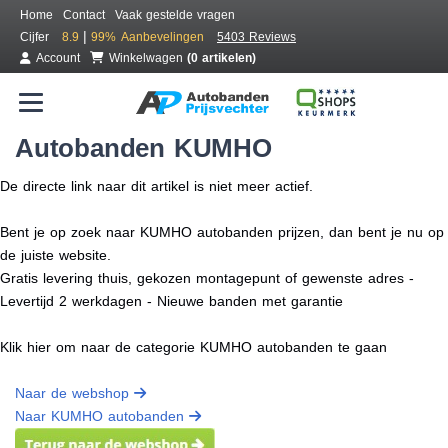
Home
Contact
Vaak gestelde vragen
|
Cijfer
8.9
99%
Aanbevelingen
5403 Reviews
Account
Winkelwagen
(0 artikelen)
Autobanden KUMHO
De directe link naar dit artikel is niet meer actief.
Bent je op zoek naar KUMHO autobanden prijzen, dan bent je nu op
de juiste website.
Gratis levering thuis, gekozen montagepunt of gewenste adres -
Levertijd 2 werkdagen - Nieuwe banden met garantie
Klik hier om naar de categorie KUMHO autobanden te gaan
Naar de webshop
Naar KUMHO autobanden