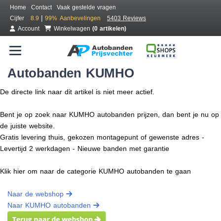
Home
Contact
Vaak gestelde vragen
|
Cijfer
8.9
99%
Aanbevelingen
5403 Reviews
Account
Winkelwagen
(0 artikelen)
Autobanden KUMHO
De directe link naar dit artikel is niet meer actief.
Bent je op zoek naar KUMHO autobanden prijzen, dan bent je nu op
de juiste website.
Gratis levering thuis, gekozen montagepunt of gewenste adres -
Levertijd 2 werkdagen - Nieuwe banden met garantie
Klik hier om naar de categorie KUMHO autobanden te gaan
Naar de webshop
Naar KUMHO autobanden