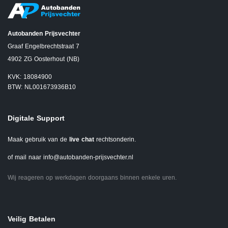
Autobanden Prijsvechter
Graaf Engelbrechtstraat 7
4902 ZG Oosterhout (NB)
KVK: 18084900
BTW: NL001673936B10
Digitale Support
Maak gebruik van de
live chat
rechtsonderin.
of mail naar
info@autobanden-prijsvechter.nl
Wij reageren op werkdagen doorgaans binnen enkele uren.
Veilig Betalen