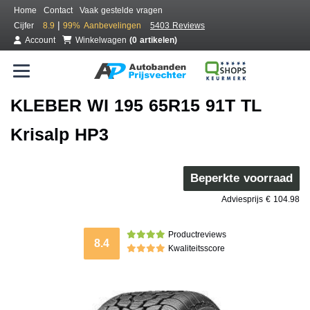
Home
Contact
Vaak gestelde vragen
|
Cijfer
8.9
99%
Aanbevelingen
5403 Reviews
Account
Winkelwagen
(0 artikelen)
KLEBER WI 195 65R15 91T TL
Krisalp HP3
Beperkte voorraad
Adviesprijs € 104.98
Productreviews
8.4
Kwaliteitsscore