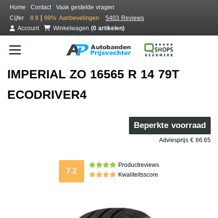
Home
Contact
Vaak gestelde vragen
|
Cijfer
8.9
99%
Aanbevelingen
5403 Reviews
Account
Winkelwagen
(0 artikelen)
IMPERIAL ZO 16565 R 14 79T
ECODRIVER4
Beperkte voorraad
Adviesprijs € 66.65
Productreviews
7.2
Kwaliteitsscore