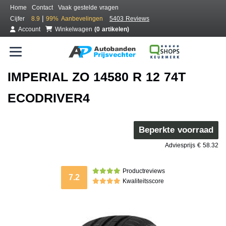
Home
Contact
Vaak gestelde vragen
|
Cijfer
8.9
99%
Aanbevelingen
5403 Reviews
Account
Winkelwagen
(0 artikelen)
IMPERIAL ZO 14580 R 12 74T
ECODRIVER4
Beperkte voorraad
Adviesprijs € 58.32
Productreviews
7.2
Kwaliteitsscore