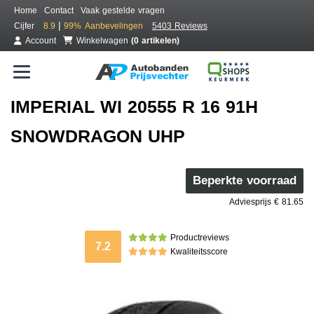
Home
Contact
Vaak gestelde vragen
|
Cijfer
8.9
99%
Aanbevelingen
5403 Reviews
Account
Winkelwagen
(0 artikelen)
IMPERIAL WI 20555 R 16 91H
SNOWDRAGON UHP
Beperkte voorraad
Adviesprijs € 81.65
Productreviews
7.2
Kwaliteitsscore