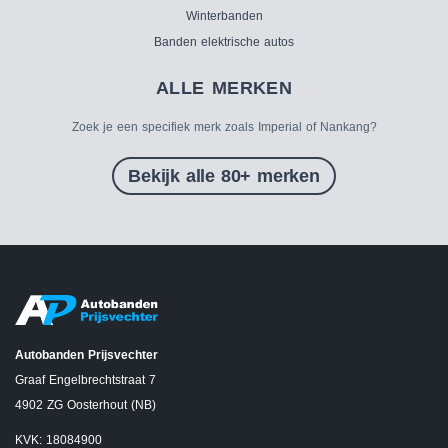
Winterbanden
Banden elektrische autos
ALLE MERKEN
Zoek je een specifiek merk zoals Imperial of Nankang?
Bekijk alle 80+ merken
Autobanden Prijsvechter
Graaf Engelbrechtstraat 7
4902 ZG Oosterhout (NB)
KVK: 18084900