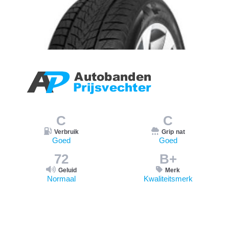
C
C
Verbruik
Grip nat
Goed
Goed
72
B+
Geluid
Merk
Normaal
Kwaliteitsmerk