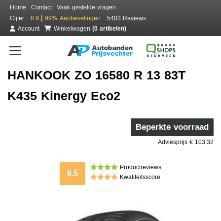
Home
Contact
Vaak gestelde vragen
|
Cijfer
8.9
99%
Aanbevelingen
5403 Reviews
Account
Winkelwagen
(0 artikelen)
HANKOOK ZO 16580 R 13 83T
K435 Kinergy Eco2
Beperkte voorraad
Adviesprijs € 103.32
Productreviews
8.5
Kwaliteitsscore