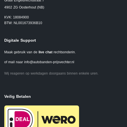
Graaf Engelbrechtstraat 7
4902 ZG Oosterhout (NB)
KVK: 18084900
BTW: NL001673936B10
Digitale Support
Maak gebruik van de
live chat
rechtsonderin.
of mail naar
info@autobanden-prijsvechter.nl
Wij reageren op werkdagen doorgaans binnen enkele uren.
Veilig Betalen