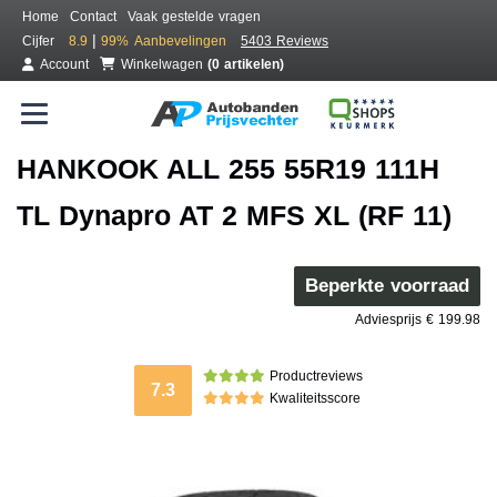
Home
Contact
Vaak gestelde vragen
|
Cijfer
8.9
99%
Aanbevelingen
5403 Reviews
Account
Winkelwagen
(0 artikelen)
HANKOOK ALL 255 55R19 111H
TL Dynapro AT 2 MFS XL (RF 11)
Beperkte voorraad
Adviesprijs € 199.98
Productreviews
7.3
Kwaliteitsscore