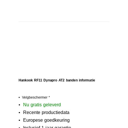
Hankook RF11 Dynapro AT2 banden informatie
• Velgbeschermer *
•
N
u gratis geleverd
• Recente productiedata
• Europese goedkeuring
• Inclusief 1 jaar garantie