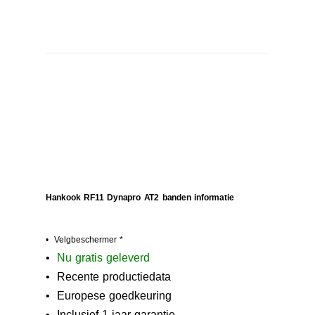
Hankook RF11 Dynapro AT2 banden informatie
• Velgbeschermer *
•
N
u gratis geleverd
• Recente productiedata
• Europese goedkeuring
• Inclusief 1 jaar garantie