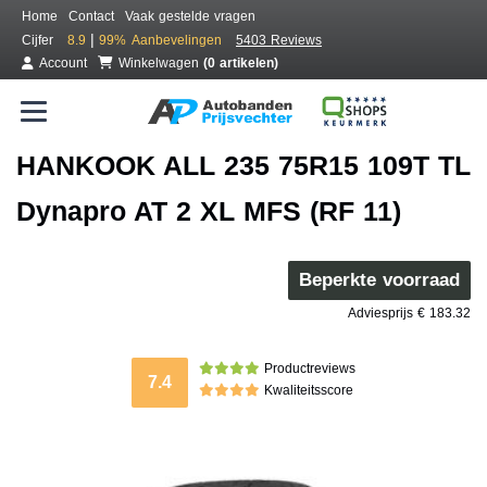
Home
Contact
Vaak gestelde vragen
|
Cijfer
8.9
99%
Aanbevelingen
5403 Reviews
Account
Winkelwagen
(0 artikelen)
HANKOOK ALL 235 75R15 109T TL
Dynapro AT 2 XL MFS (RF 11)
Beperkte voorraad
Adviesprijs € 183.32
Productreviews
7.4
Kwaliteitsscore