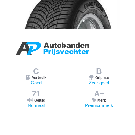
C
B
Verbruik
Grip nat
Goed
Zeer goed
71
A+
Geluid
Merk
Normaal
Premiummerk