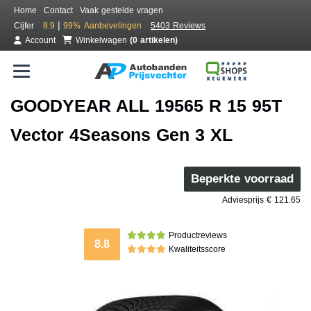
Home
Contact
Vaak gestelde vragen
|
Cijfer
8.9
99%
Aanbevelingen
5403 Reviews
Account
Winkelwagen
(0 artikelen)
GOODYEAR ALL 19565 R 15 95T
Vector 4Seasons Gen 3 XL
Beperkte voorraad
Adviesprijs € 121.65
Productreviews
8.8
Kwaliteitsscore