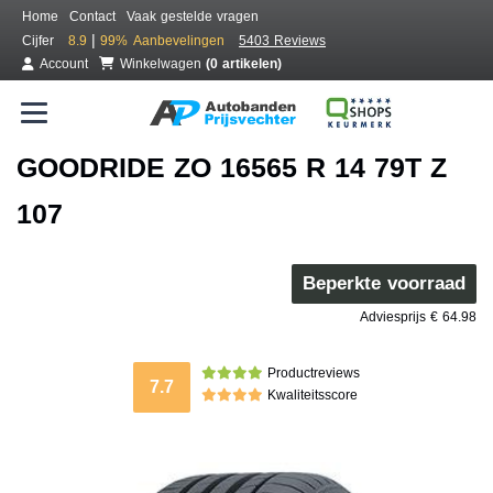
Home
Contact
Vaak gestelde vragen
|
Cijfer
8.9
99%
Aanbevelingen
5403 Reviews
Account
Winkelwagen
(0 artikelen)
GOODRIDE ZO 16565 R 14 79T Z
107
Beperkte voorraad
Adviesprijs € 64.98
Productreviews
7.7
Kwaliteitsscore