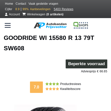
Home
Contact
Vaak gestelde vragen
|
Cijfer
8.9
99%
Aanbevelingen
5403 Reviews
Account
Winkelwagen
(0 artikelen)
GOODRIDE WI 15580 R 13 79T
SW608
Beperkte voorraad
Adviesprijs € 66.65
Productreviews
7.0
Kwaliteitsscore