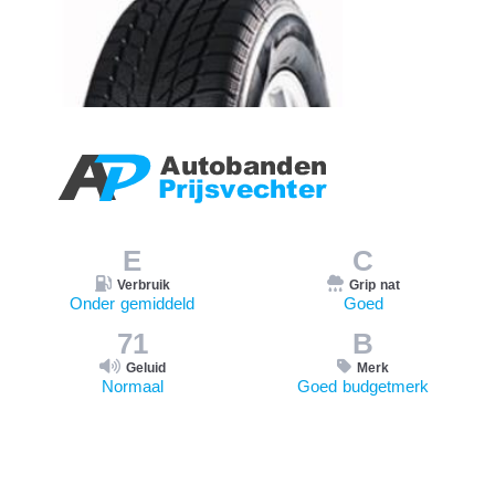
E
C
Verbruik
Grip nat
Onder gemiddeld
Goed
71
B
Geluid
Merk
Normaal
Goed budgetmerk