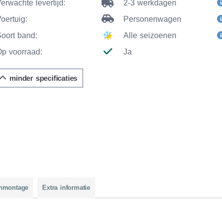
erwachte levertijd:
2-3 werkdagen
oertuig:
Personenwagen
Soort band:
Alle seizoenen
Op voorraad:
Ja
minder specificaties
nmontage
Extra informatie