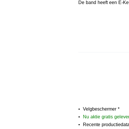
De band heeft een E-Keu
• Velgbeschermer *
•
N
u aktie gratis geleve
• Recente productiedat