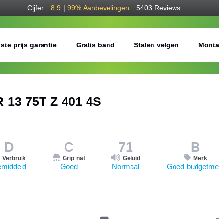
Cijfer
8.9
|
99%
Aanbevelingen
5403 Reviews
ste prijs garantie
Gratis band
Stalen velgen
Monta
 13 75T Z 401 4S
D
C
71
B
Verbruik
Grip nat
Geluid
Merk
middeld
Goed
Normaal
Goed budgetme