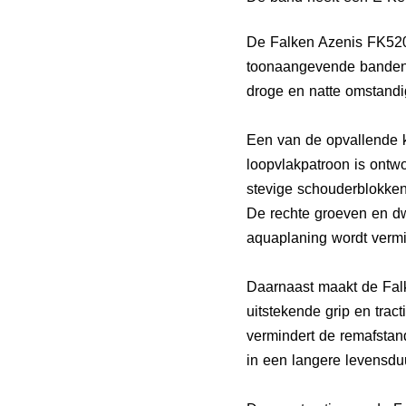
De Falken Azenis FK520
toonaangevende bandenfa
droge en natte omstandigh
Een van de opvallende 
loopvlakpatroon is ontw
stevige schouderblokken 
De rechte groeven en dwa
aquaplaning wordt vermi
Daarnaast maakt de Fal
uitstekende grip en trac
vermindert de remafstand
in een langere levensdu