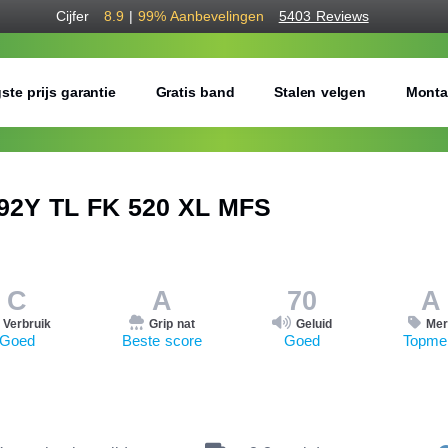
Cijfer
8.9
|
99%
Aanbevelingen
5403 Reviews
ste prijs garantie
Gratis band
Stalen velgen
Monta
92Y TL FK 520 XL MFS
C
A
70
A
Verbruik
Grip nat
Geluid
Mer
Goed
Beste score
Goed
Topme