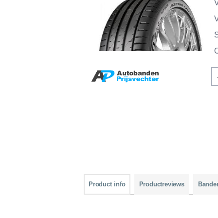
V
V
Product info
Productreviews
Bande