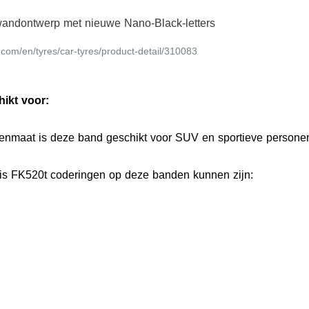
andontwerp met nieuwe Nano-Black-letters
.com/en/tyres/car-tyres/product-detail/310083
ikt voor:
denmaat is deze band geschikt voor SUV en sportieve persone
is FK520t coderingen op deze banden kunnen zijn: