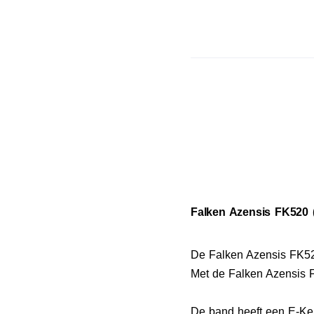
Falken Azensis FK520 (
De Falken Azensis FK52
Met de Falken Azensis F
De band heeft een E-Keu