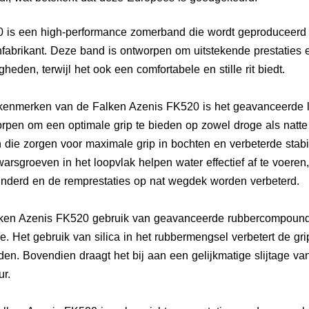
 is een high-performance zomerband die wordt geproduceerd 
brikant. Deze band is ontworpen om uitstekende prestaties en
eden, terwijl het ook een comfortabele en stille rit biedt.
kenmerken van de Falken Azenis FK520 is het geavanceerde l
orpen om een optimale grip te bieden op zowel droge als natte
die zorgen voor maximale grip in bochten en verbeterde stabil
rsgroeven in het loopvlak helpen water effectief af te voeren,
nderd en de remprestaties op nat wegdek worden verbeterd.
ken Azenis FK520 gebruik van geavanceerde rubbercompound
tie. Het gebruik van silica in het rubbermengsel verbetert de g
en. Bovendien draagt het bij aan een gelijkmatige slijtage van
ur.