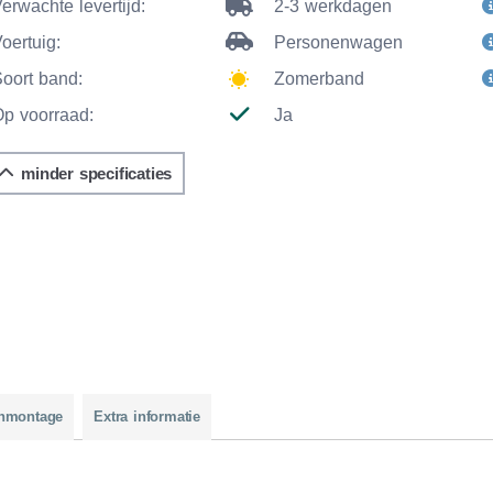
erwachte levertijd:
2-3 werkdagen
oertuig:
Personenwagen
Soort band:
Zomerband
Op voorraad:
Ja
minder specificaties
nmontage
Extra informatie