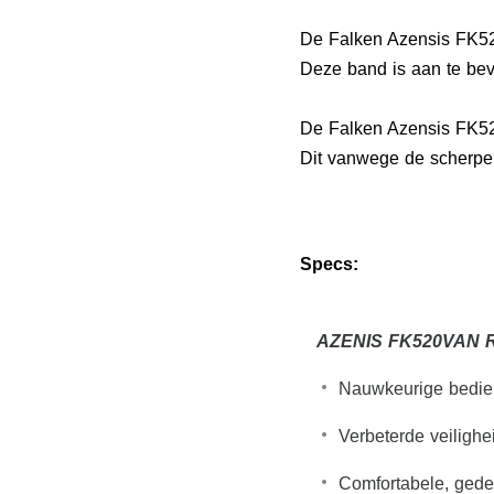
De Falken Azensis FK520
Deze band is aan te bev
De Falken Azensis FK52
Dit vanwege de scherpe p
Specs:
AZENIS FK520
VAN 
Nauwkeurige bedieni
Verbeterde veiligh
Comfortabele, gedem