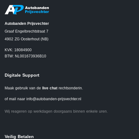
Autobanden Prijsvechter
Graaf Engelbrechtstraat 7
4902 ZG Oosterhout (NB)
KVK: 18084900
BTW: NL001673936B10
Digitale Support
Maak gebruik van de
live chat
rechtsonderin.
of mail naar
info@autobanden-prijsvechter.nl
Wij reageren op werkdagen doorgaans binnen enkele uren.
Veilig Betalen