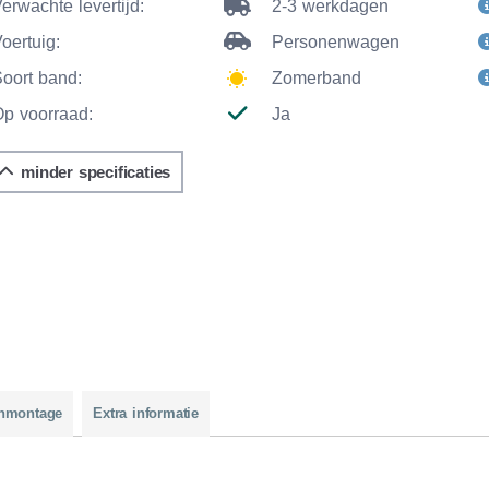
erwachte levertijd:
2-3 werkdagen
oertuig:
Personenwagen
Soort band:
Zomerband
Op voorraad:
Ja
minder specificaties
nmontage
Extra informatie