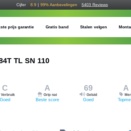
Cijfer
8.9
|
99%
Aanbevelingen
5403 Reviews
ste prijs garantie
Gratis band
Stalen velgen
Monta
84T TL SN 110
C
A
69
A
Verbruik
Grip nat
Geluid
Mer
Goed
Beste score
Goed
Topme