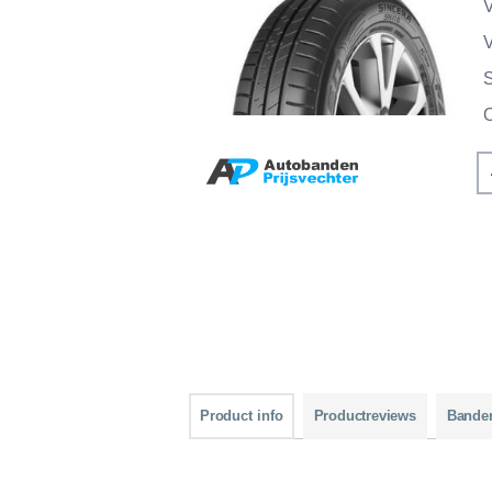
V
V
Product info
Productreviews
Bande