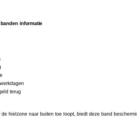
 banden informatie
a
g
ie
2 werkdagen
geld terug
 de hielzone naar buiten toe loopt, biedt deze band bescherm