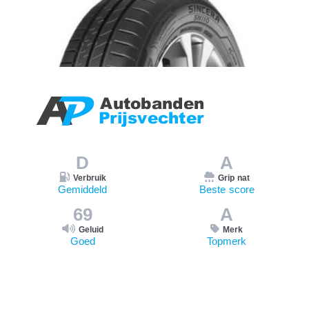
D
A
Verbruik
Grip nat
Gemiddeld
Beste score
69
A
Geluid
Merk
Goed
Topmerk