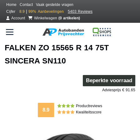
Home
Contact
Vaak gestelde vragen
|
Cijfer
8.9
99%
Aanbevelingen
5403 Reviews
Account
Winkelwagen
(0 artikelen)
FALKEN ZO 15565 R 14 75T
SINCERA SN110
Beperkte voorraad
Adviesprijs € 91.65
Productreviews
8.9
Kwaliteitsscore