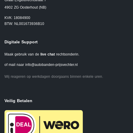
Graaf Engelbrechtstraat 7
4902 ZG Oosterhout (NB)
KVK: 18084900
BTW: NL001673936B10
Digitale Support
Maak gebruik van de
live chat
rechtsonderin.
of mail naar
info@autobanden-prijsvechter.nl
Wij reageren op werkdagen doorgaans binnen enkele uren.
Veilig Betalen