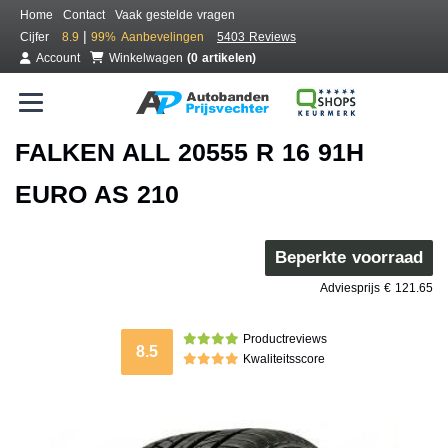
Home
Contact
Vaak gestelde vragen
|
Cijfer
8.9
99%
Aanbevelingen
5403 Reviews
Account
Winkelwagen
(0 artikelen)
FALKEN ALL 20555 R 16 91H
EURO AS 210
Beperkte voorraad
Adviesprijs € 121.65
Productreviews
8.5
Kwaliteitsscore