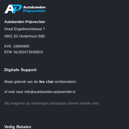
Autobanden Prijsvechter
Graaf Engelbrechtstraat 7
4902 ZG Oosterhout (NB)
KVK: 18084900
BTW: NL001673936B10
Digitale Support
Maak gebruik van de
live chat
rechtsonderin.
of mail naar
info@autobanden-prijsvechter.nl
Wij reageren op werkdagen doorgaans binnen enkele uren.
Veilig Betalen