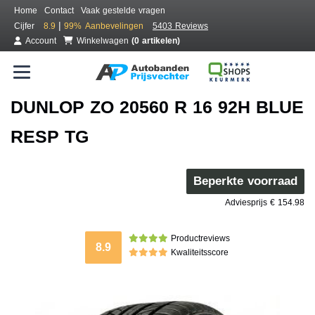
Home
Contact
Vaak gestelde vragen
|
Cijfer
8.9
99%
Aanbevelingen
5403 Reviews
Account
Winkelwagen
(0 artikelen)
DUNLOP ZO 20560 R 16 92H BLUE
RESP TG
Beperkte voorraad
Adviesprijs € 154.98
Productreviews
8.9
Kwaliteitsscore