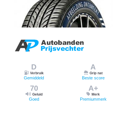
D
A
Verbruik
Grip nat
Gemiddeld
Beste score
70
A+
Geluid
Merk
Goed
Premiummerk